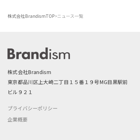
ビ
ゲ
ー
株式会社BrandismTOP
>
ニュース一覧
シ
ョ
ン
株式会社Brandism
東京都品川区上大崎二丁目１５番１９号MG目黒駅前
ビル９２１
プライバシーポリシー
企業概要