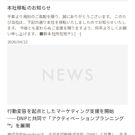
本社移転のお知らせ
CONTACT
平素より格別のご高配を賜り、誠にありがとうございます。 このた
び当社は、下記の通り本社を移転いたしましたのでお知らせいたし
ます。 今後とも変わらぬご支援を賜りますよう、何卒よろしくお願
い申し上げます。 ■新本社所在地〒1 […]
2026/04/22
行動変容を起点としたマーケティング支援を開始
──DNPと共同で「アクティベーションプランニング
™」を展開
株式会社Brandismは、大日本印刷株式会社（DNP）と協業し、生活